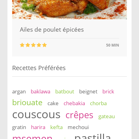
Ailes de poulet épicées
50 MIN
Recettes Préférées
argan
baklawa
batbout
beignet
brick
briouate
cake
chebakia
chorba
couscous
crêpes
gateau
gratin
harira
kefta
mechoui
pastilla
msemen