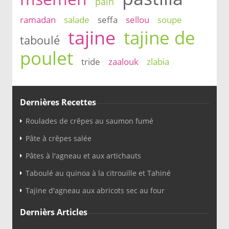
pain
ramadan
salade
seffa
sellou
soupe
tajine
tajine de
taboulé
poulet
tride
zaalouk
zlabia
Dernières Recettes
Roulades de crêpes au saumon fumé
Pâte à crêpes salée
Pâtes à l'agneau et aux artichauts
Taboulé au quinoa à la citrouille et Tahiné
Tajine d'agneau aux abricots sec au four
Dernièrs Articles