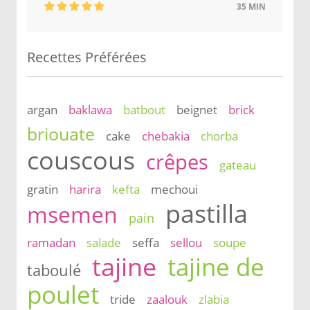
35 MIN
Recettes Préférées
argan
baklawa
batbout
beignet
brick
briouate
cake
chebakia
chorba
couscous
crêpes
gateau
gratin
harira
kefta
mechoui
pastilla
msemen
pain
ramadan
salade
seffa
sellou
soupe
tajine
tajine de
taboulé
poulet
tride
zaalouk
zlabia