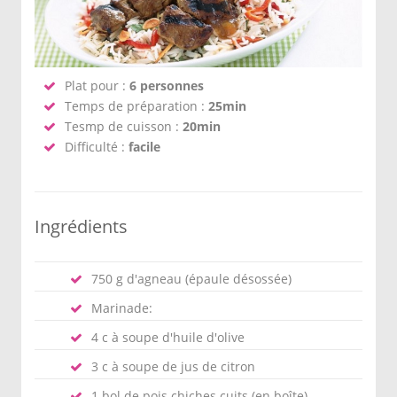
Plat pour :
6 personnes
Temps de préparation :
25min
Tesmp de cuisson :
20min
Difficulté :
facile
Ingrédients
750 g d'agneau (épaule désossée)
Marinade:
4 c à soupe d'huile d'olive
3 c à soupe de jus de citron
1 bol de pois chiches cuits (en boîte)