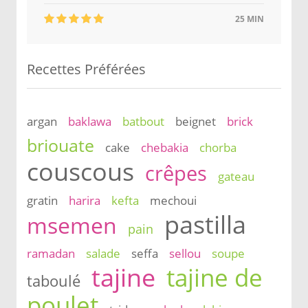
25 MIN
Recettes Préférées
argan
baklawa
batbout
beignet
brick
briouate
cake
chebakia
chorba
couscous
crêpes
gateau
gratin
harira
kefta
mechoui
pastilla
msemen
pain
ramadan
salade
seffa
sellou
soupe
tajine
tajine de
taboulé
poulet