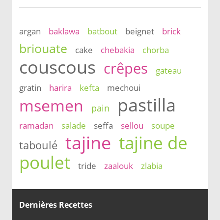
argan
baklawa
batbout
beignet
brick
briouate
cake
chebakia
chorba
couscous
crêpes
gateau
gratin
harira
kefta
mechoui
pastilla
msemen
pain
ramadan
salade
seffa
sellou
soupe
tajine
tajine de
taboulé
poulet
tride
zaalouk
zlabia
Dernières Recettes