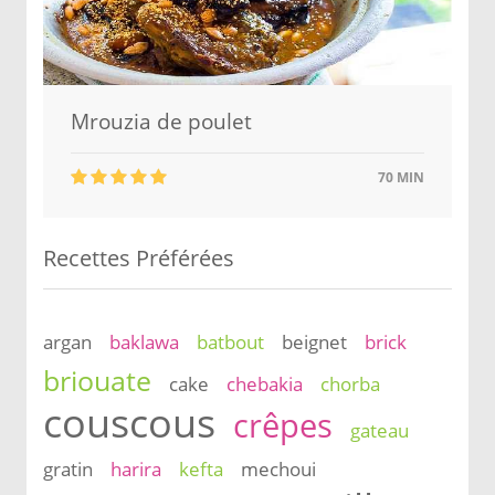
Mrouzia de poulet
70 MIN
Recettes Préférées
argan
baklawa
batbout
beignet
brick
briouate
cake
chebakia
chorba
couscous
crêpes
gateau
gratin
harira
kefta
mechoui