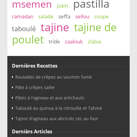
pastilla
msemen
pain
ramadan
salade
seffa
sellou
soupe
tajine
tajine de
taboulé
poulet
tride
zaalouk
zlabia
Dernières Recettes
Roulades de crêpes au saumon fumé
Pâte à crêpes salée
Pâtes à l'agneau et aux artichauts
Taboulé au quinoa à la citrouille et Tahiné
Tajine d'agneau aux abricots sec au four
Dernièrs Articles