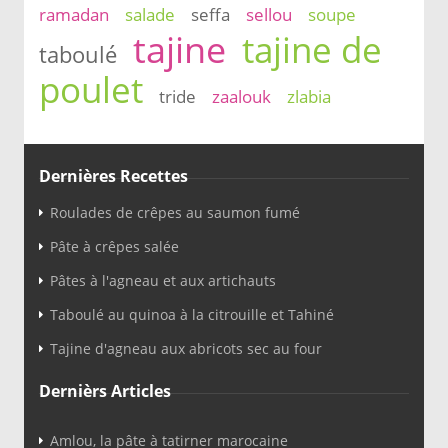
ramadan
salade
seffa
sellou
soupe
tajine
tajine de
taboulé
poulet
tride
zaalouk
zlabia
Dernières Recettes
Roulades de crêpes au saumon fumé
Pâte à crêpes salée
Pâtes à l'agneau et aux artichauts
Taboulé au quinoa à la citrouille et Tahiné
Tajine d'agneau aux abricots sec au four
Dernièrs Articles
Amlou, la pâte à tatirner marocaine