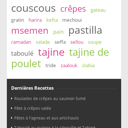
couscous
crêpes
gateau
gratin
harira
kefta
mechoui
pastilla
msemen
pain
ramadan
salade
seffa
sellou
soupe
tajine
tajine de
taboulé
poulet
tride
zaalouk
zlabia
Dernières Recettes
Roulades de crêpes au saumon fumé
Pâte à crêpes salée
Pâtes à l'agneau et aux artichauts
Taboulé au quinoa à la citrouille et Tahiné