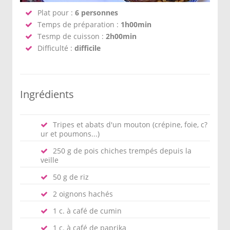
Plat pour :
6 personnes
Temps de préparation :
1h00min
Tesmp de cuisson :
2h00min
Difficulté :
difficile
Ingrédients
Tripes et abats d'un mouton (crépine, foie, c?
ur et poumons...)
250 g de pois chiches trempés depuis la
veille
50 g de riz
2 oignons hachés
1 c. à café de cumin
1 c. à café de paprika