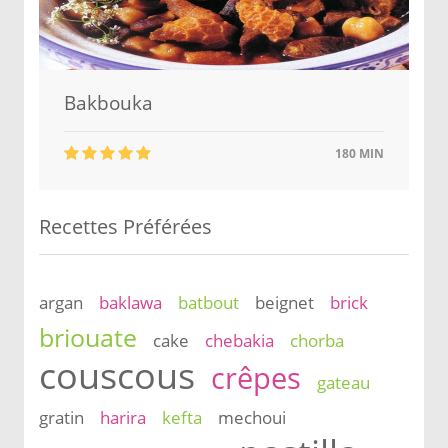
Bakbouka
180 MIN
Recettes Préférées
argan
baklawa
batbout
beignet
brick
briouate
cake
chebakia
chorba
couscous
crêpes
gateau
gratin
harira
kefta
mechoui