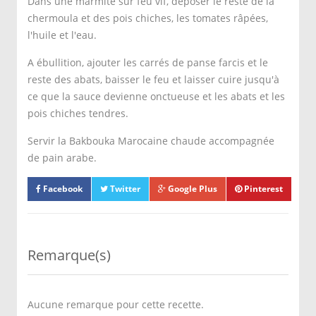
Dans une marmite sur feu vif, déposer le reste de la
chermoula et des pois chiches, les tomates râpées,
l'huile et l'eau.
A ébullition, ajouter les carrés de panse farcis et le
reste des abats, baisser le feu et laisser cuire jusqu'à
ce que la sauce devienne onctueuse et les abats et les
pois chiches tendres.
Servir la Bakbouka Marocaine chaude accompagnée
de pain arabe.
Facebook
Twitter
Google Plus
Pinterest
Remarque(s)
Aucune remarque pour cette recette.