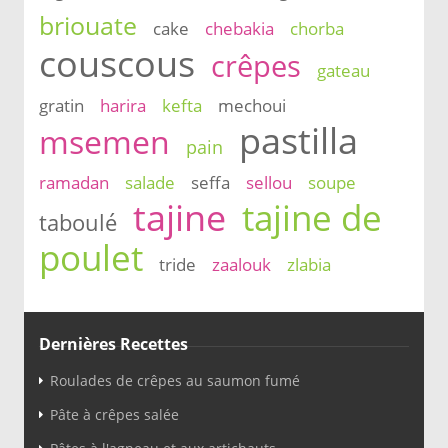
briouate
cake
chebakia
chorba
couscous
crêpes
gateau
gratin
harira
kefta
mechoui
pastilla
msemen
pain
ramadan
salade
seffa
sellou
soupe
tajine
tajine de
taboulé
poulet
tride
zaalouk
zlabia
Dernières Recettes
Roulades de crêpes au saumon fumé
Pâte à crêpes salée