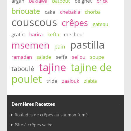
argan
baklawa
batbout
beignet
brick
briouate
cake
chebakia
chorba
couscous
crêpes
gateau
gratin
harira
kefta
mechoui
pastilla
msemen
pain
ramadan
salade
seffa
sellou
soupe
tajine
tajine de
taboulé
poulet
tride
zaalouk
zlabia
Dernières Recettes
Roulades de crêpes au saumon fumé
Pâte à crêpes salée