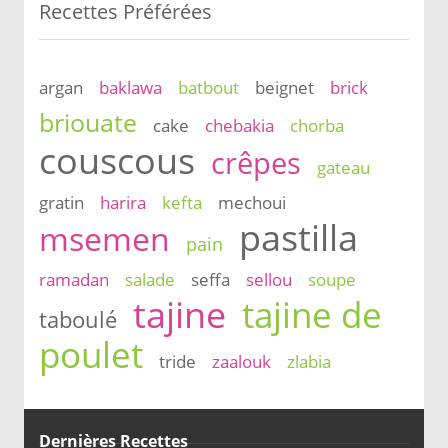
Recettes Préférées
argan
baklawa
batbout
beignet
brick
briouate
cake
chebakia
chorba
couscous
crêpes
gateau
gratin
harira
kefta
mechoui
pastilla
msemen
pain
ramadan
salade
seffa
sellou
soupe
tajine
tajine de
taboulé
poulet
tride
zaalouk
zlabia
Dernières Recettes