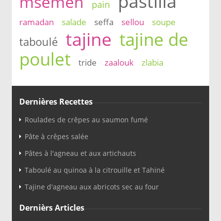
pastilla
msemen
pain
ramadan
salade
seffa
sellou
soupe
tajine
tajine de
taboulé
poulet
tride
zaalouk
zlabia
Dernières Recettes
Roulades de crêpes au saumon fumé
Pâte à crêpes salée
Pâtes à l'agneau et aux artichauts
Taboulé au quinoa à la citrouille et Tahiné
Tajine d'agneau aux abricots sec au four
Dernièrs Articles