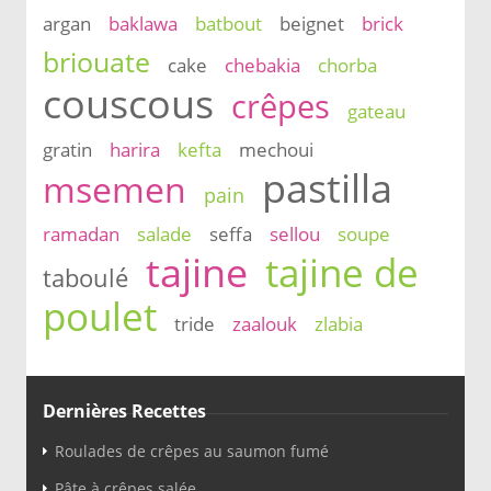
argan
baklawa
batbout
beignet
brick
briouate
cake
chebakia
chorba
couscous
crêpes
gateau
gratin
harira
kefta
mechoui
pastilla
msemen
pain
ramadan
salade
seffa
sellou
soupe
tajine
tajine de
taboulé
poulet
tride
zaalouk
zlabia
Dernières Recettes
Roulades de crêpes au saumon fumé
Pâte à crêpes salée