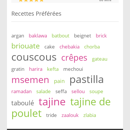
Recettes Préférées
argan
baklawa
batbout
beignet
brick
briouate
cake
chebakia
chorba
couscous
crêpes
gateau
gratin
harira
kefta
mechoui
pastilla
msemen
pain
ramadan
salade
seffa
sellou
soupe
tajine
tajine de
taboulé
poulet
tride
zaalouk
zlabia