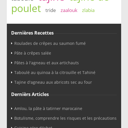
poulet
tride
zaalouk
zlabia
Dernières Recettes
Roulades de crêpes au saumon fumé
Pâte à crêpes salée
Pâtes à l'agneau et aux artichauts
Taboulé au quinoa à la citrouille et Tahiné
Tajine d'agneau aux abricots sec au four
Dernièrs Articles
Amlou, la pâte à tatirner marocaine
Botulisme, comprendre les risques et les précautions
Cuisine zéro déchet