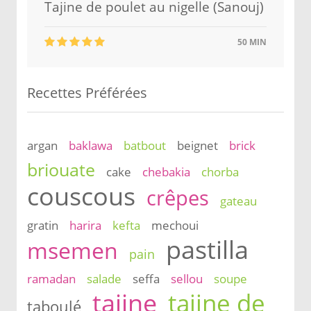
Tajine de poulet au nigelle (Sanouj)
50 MIN
Recettes Préférées
argan
baklawa
batbout
beignet
brick
briouate
cake
chebakia
chorba
couscous
crêpes
gateau
gratin
harira
kefta
mechoui
pastilla
msemen
pain
ramadan
salade
seffa
sellou
soupe
tajine
tajine de
taboulé