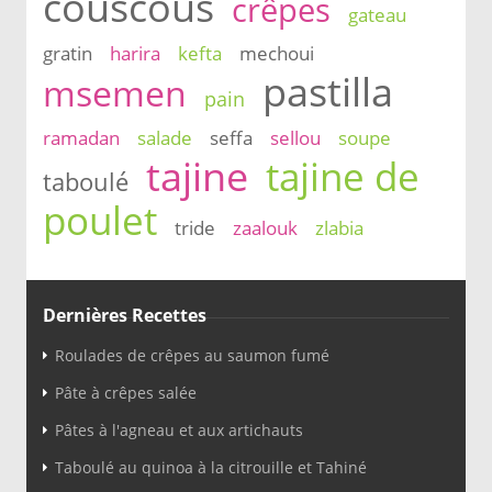
couscous
crêpes
gateau
gratin
harira
kefta
mechoui
pastilla
msemen
pain
ramadan
salade
seffa
sellou
soupe
tajine
tajine de
taboulé
poulet
tride
zaalouk
zlabia
Dernières Recettes
Roulades de crêpes au saumon fumé
Pâte à crêpes salée
Pâtes à l'agneau et aux artichauts
Taboulé au quinoa à la citrouille et Tahiné