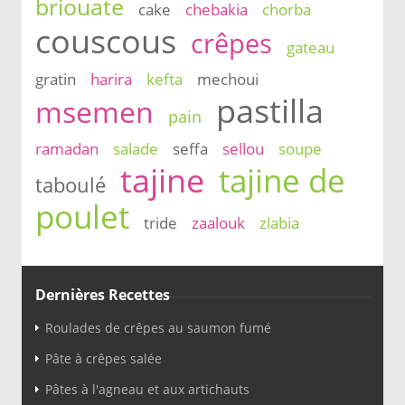
briouate
cake
chebakia
chorba
couscous
crêpes
gateau
gratin
harira
kefta
mechoui
pastilla
msemen
pain
ramadan
salade
seffa
sellou
soupe
tajine
tajine de
taboulé
poulet
tride
zaalouk
zlabia
Dernières Recettes
Roulades de crêpes au saumon fumé
Pâte à crêpes salée
Pâtes à l'agneau et aux artichauts