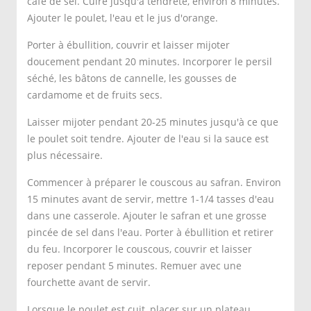
café de sel. Cuire jusqu'à tendreté, environ 8 minutes.
Ajouter le poulet, l'eau et le jus d'orange.
Porter à ébullition, couvrir et laisser mijoter
doucement pendant 20 minutes. Incorporer le persil
séché, les bâtons de cannelle, les gousses de
cardamome et de fruits secs.
Laisser mijoter pendant 20-25 minutes jusqu'à ce que
le poulet soit tendre. Ajouter de l'eau si la sauce est
plus nécessaire.
Commencer à préparer le couscous au safran. Environ
15 minutes avant de servir, mettre 1-1/4 tasses d'eau
dans une casserole. Ajouter le safran et une grosse
pincée de sel dans l'eau. Porter à ébullition et retirer
du feu. Incorporer le couscous, couvrir et laisser
reposer pendant 5 minutes. Remuer avec une
fourchette avant de servir.
Lorsque le poulet est cuit, placer sur un plateau.