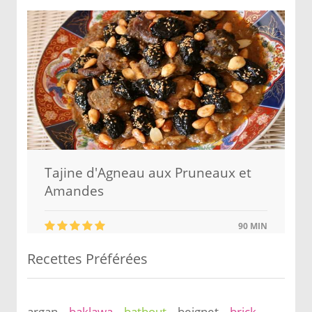
Tajine d'Agneau aux Pruneaux et
Amandes
90 MIN
Recettes Préférées
argan
baklawa
batbout
beignet
brick