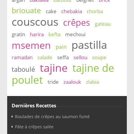
briouate
cake
chebakia
chorba
couscous
crêpes
gateau
gratin
harira
kefta
mechoui
pastilla
msemen
pain
ramadan
salade
seffa
sellou
soupe
tajine
tajine de
taboulé
poulet
tride
zaalouk
zlabia
Dernières Recettes
Roulades de crêpes au saumon fumé
Pâte à crêpes salée