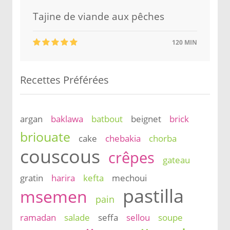
Tajine de viande aux pêches
120 MIN
Recettes Préférées
argan
baklawa
batbout
beignet
brick
briouate
cake
chebakia
chorba
couscous
crêpes
gateau
gratin
harira
kefta
mechoui
pastilla
msemen
pain
ramadan
salade
seffa
sellou
soupe