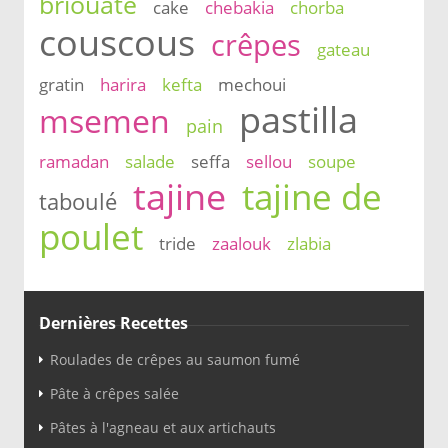
briouate
cake
chebakia
chorba
couscous
crêpes
gateau
gratin
harira
kefta
mechoui
pastilla
msemen
pain
ramadan
salade
seffa
sellou
soupe
tajine
tajine de
taboulé
poulet
tride
zaalouk
zlabia
Dernières Recettes
Roulades de crêpes au saumon fumé
Pâte à crêpes salée
Pâtes à l'agneau et aux artichauts