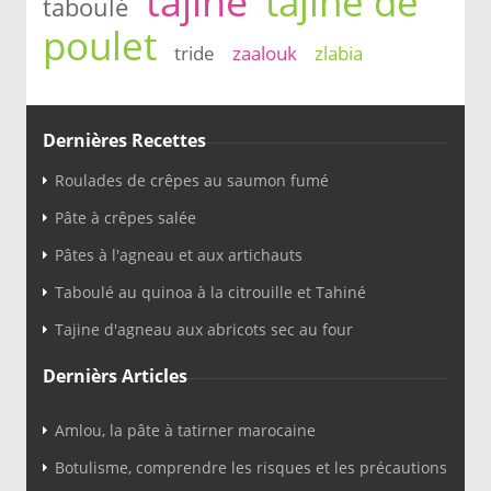
tajine
tajine de
taboulé
poulet
tride
zaalouk
zlabia
Dernières Recettes
Roulades de crêpes au saumon fumé
Pâte à crêpes salée
Pâtes à l'agneau et aux artichauts
Taboulé au quinoa à la citrouille et Tahiné
Tajine d'agneau aux abricots sec au four
Dernièrs Articles
Amlou, la pâte à tatirner marocaine
Botulisme, comprendre les risques et les précautions