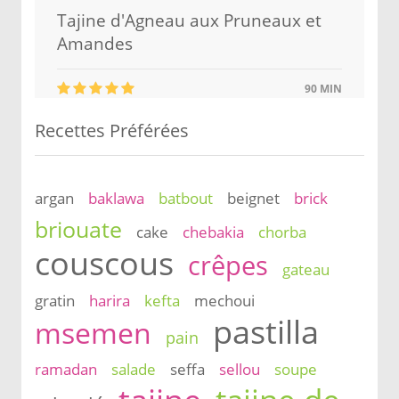
Tajine d'Agneau aux Pruneaux et
Amandes
90 MIN
Recettes Préférées
argan
baklawa
batbout
beignet
brick
briouate
cake
chebakia
chorba
couscous
crêpes
gateau
gratin
harira
kefta
mechoui
pastilla
msemen
pain
ramadan
salade
seffa
sellou
soupe