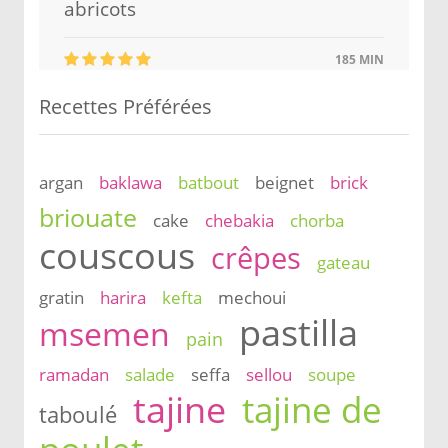
abricots
185 MIN
Recettes Préférées
argan
baklawa
batbout
beignet
brick
briouate
cake
chebakia
chorba
couscous
crêpes
gateau
gratin
harira
kefta
mechoui
pastilla
msemen
pain
ramadan
salade
seffa
sellou
soupe
tajine
tajine de
taboulé