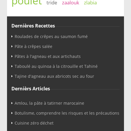
poulet
tride
zaalouk
zlabia
Dernières Recettes
Roulades de crêpes au saumon fumé
Pâte à crêpes salée
Pâtes à l'agneau et aux artichauts
Taboulé au quinoa à la citrouille et Tahiné
Tajine d'agneau aux abricots sec au four
Dernièrs Articles
Amlou, la pâte à tatirner marocaine
Botulisme, comprendre les risques et les précautions
Cuisine zéro déchet