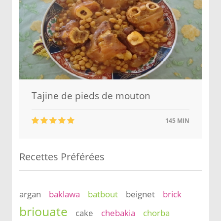
Tajine de pieds de mouton
145 MIN
Recettes Préférées
argan
baklawa
batbout
beignet
brick
briouate
cake
chebakia
chorba