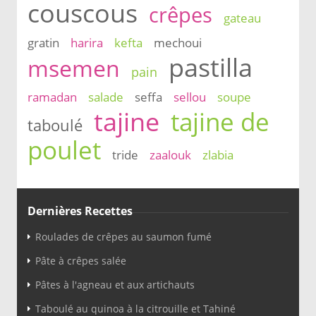
couscous
crêpes
gateau
gratin
harira
kefta
mechoui
pastilla
msemen
pain
ramadan
salade
seffa
sellou
soupe
tajine
tajine de
taboulé
poulet
tride
zaalouk
zlabia
Dernières Recettes
Roulades de crêpes au saumon fumé
Pâte à crêpes salée
Pâtes à l'agneau et aux artichauts
Taboulé au quinoa à la citrouille et Tahiné