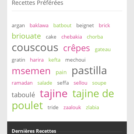
Recettes Préférées
argan
baklawa
batbout
beignet
brick
briouate
cake
chebakia
chorba
couscous
crêpes
gateau
gratin
harira
kefta
mechoui
pastilla
msemen
pain
ramadan
salade
seffa
sellou
soupe
tajine
tajine de
taboulé
poulet
tride
zaalouk
zlabia
Dernières Recettes