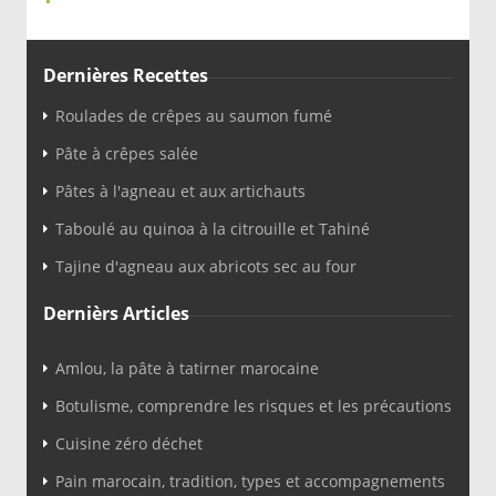
Dernières Recettes
Roulades de crêpes au saumon fumé
Pâte à crêpes salée
Pâtes à l'agneau et aux artichauts
Taboulé au quinoa à la citrouille et Tahiné
Tajine d'agneau aux abricots sec au four
Dernièrs Articles
Amlou, la pâte à tatirner marocaine
Botulisme, comprendre les risques et les précautions
Cuisine zéro déchet
Pain marocain, tradition, types et accompagnements