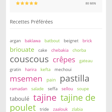
80 MIN
Recettes Préférées
argan
baklawa
batbout
beignet
brick
briouate
cake
chebakia
chorba
couscous
crêpes
gateau
gratin
harira
kefta
mechoui
pastilla
msemen
pain
ramadan
salade
seffa
sellou
soupe
tajine
tajine de
taboulé
poulet
tride
zaalouk
zlabia