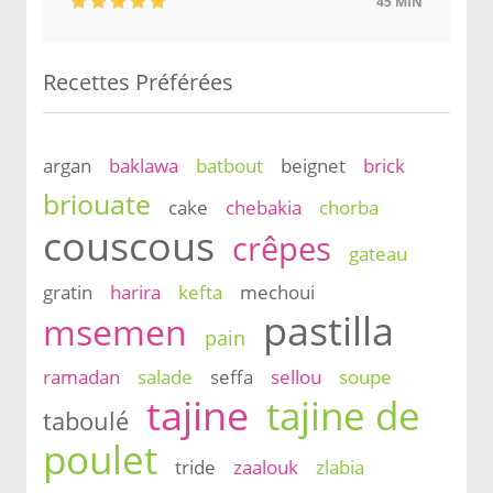
45 MIN
Recettes Préférées
argan
baklawa
batbout
beignet
brick
briouate
cake
chebakia
chorba
couscous
crêpes
gateau
gratin
harira
kefta
mechoui
pastilla
msemen
pain
ramadan
salade
seffa
sellou
soupe
tajine
tajine de
taboulé
poulet
tride
zaalouk
zlabia