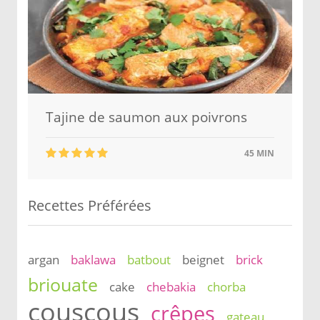
Tajine de saumon aux poivrons
45 MIN
Recettes Préférées
argan
baklawa
batbout
beignet
brick
briouate
cake
chebakia
chorba
couscous
crêpes
gateau