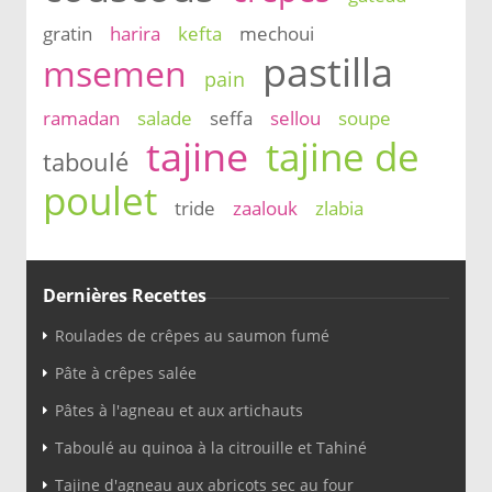
gratin
harira
kefta
mechoui
pastilla
msemen
pain
ramadan
salade
seffa
sellou
soupe
tajine
tajine de
taboulé
poulet
tride
zaalouk
zlabia
Dernières Recettes
Roulades de crêpes au saumon fumé
Pâte à crêpes salée
Pâtes à l'agneau et aux artichauts
Taboulé au quinoa à la citrouille et Tahiné
Tajine d'agneau aux abricots sec au four