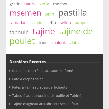
gratin
harira
kefta
mechoui
pastilla
msemen
pain
ramadan
salade
seffa
sellou
soupe
tajine
tajine de
taboulé
poulet
tride
zaalouk
zlabia
Dernières Recettes
Roulades de crêpes au saumon fumé
Pâte à crêpes salée
Pâtes à l'agneau et aux artichauts
Taboulé au quinoa à la citrouille et Tahiné
Tajine d'agneau aux abricots sec au four