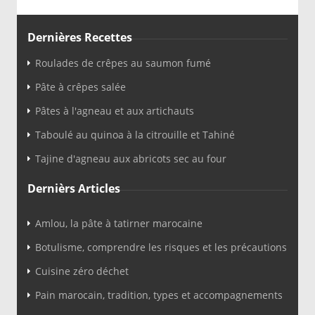
Dernières Recettes
Roulades de crêpes au saumon fumé
Pâte à crêpes salée
Pâtes à l'agneau et aux artichauts
Taboulé au quinoa à la citrouille et Tahiné
Tajine d'agneau aux abricots sec au four
Dernièrs Articles
Amlou, la pâte à tatirner marocaine
Botulisme, comprendre les risques et les précautions
Cuisine zéro déchet
Pain marocain, tradition, types et accompagnements