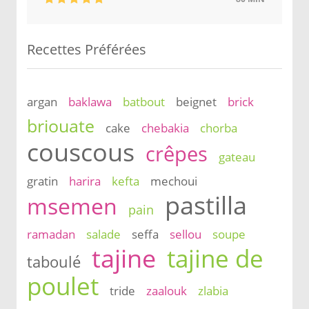
Recettes Préférées
argan
baklawa
batbout
beignet
brick
briouate
cake
chebakia
chorba
couscous
crêpes
gateau
gratin
harira
kefta
mechoui
pastilla
msemen
pain
ramadan
salade
seffa
sellou
soupe
tajine
tajine de
taboulé
poulet
tride
zaalouk
zlabia