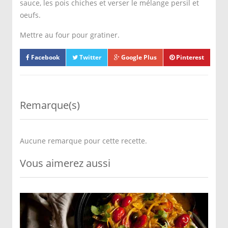
sauce, les pois chiches et verser le mélange persil et
oeufs.
Mettre au four pour gratiner.
Facebook
Twitter
Google Plus
Pinterest
Remarque(s)
Aucune remarque pour cette recette.
Vous aimerez aussi