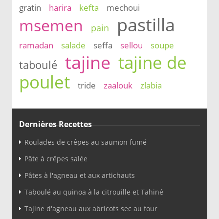
gratin
harira
kefta
mechoui
pastilla
msemen
pain
ramadan
salade
seffa
sellou
soupe
tajine
tajine de
taboulé
poulet
tride
zaalouk
zlabia
Dernières Recettes
Roulades de crêpes au saumon fumé
Pâte à crêpes salée
Pâtes à l'agneau et aux artichauts
Taboulé au quinoa à la citrouille et Tahiné
Tajine d'agneau aux abricots sec au four