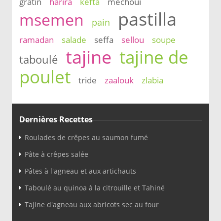
gratin
harira
kefta
mechoui
pastilla
msemen
pain
ramadan
salade
seffa
sellou
soupe
tajine
tajine de
taboulé
poulet
tride
zaalouk
zlabia
Dernières Recettes
Roulades de crêpes au saumon fumé
Pâte à crêpes salée
Pâtes à l'agneau et aux artichauts
Taboulé au quinoa à la citrouille et Tahiné
Tajine d'agneau aux abricots sec au four