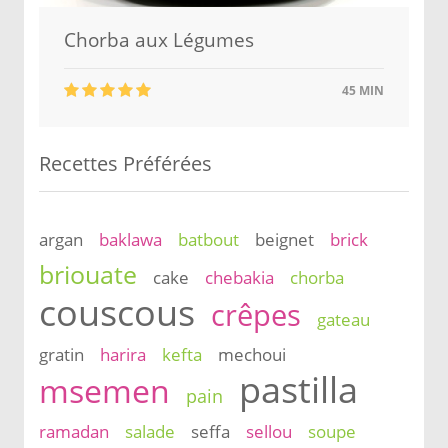
Chorba aux Légumes
45 MIN
Recettes Préférées
argan
baklawa
batbout
beignet
brick
briouate
cake
chebakia
chorba
couscous
crêpes
gateau
gratin
harira
kefta
mechoui
pastilla
msemen
pain
ramadan
salade
seffa
sellou
soupe