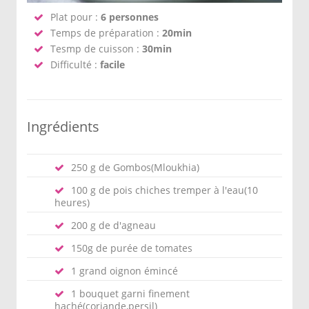
Plat pour :
6 personnes
Temps de préparation :
20min
Tesmp de cuisson :
30min
Difficulté :
facile
Ingrédients
250 g de Gombos(Mloukhia)
100 g de pois chiches tremper à l'eau(10
heures)
200 g de d'agneau
150g de purée de tomates
1 grand oignon émincé
1 bouquet garni finement
haché(coriande,persil)