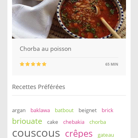
Chorba au poisson
65 MIN
Recettes Préférées
argan
baklawa
batbout
beignet
brick
briouate
cake
chebakia
chorba
couscous
crêpes
gateau