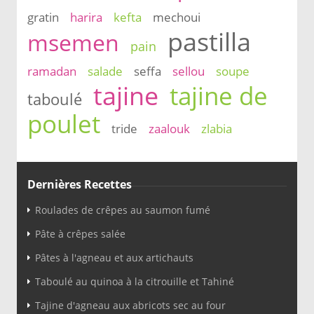
gratin
harira
kefta
mechoui
pastilla
msemen
pain
ramadan
salade
seffa
sellou
soupe
tajine
tajine de
taboulé
poulet
tride
zaalouk
zlabia
Dernières Recettes
Roulades de crêpes au saumon fumé
Pâte à crêpes salée
Pâtes à l'agneau et aux artichauts
Taboulé au quinoa à la citrouille et Tahiné
Tajine d'agneau aux abricots sec au four