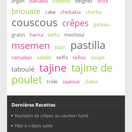
argan
baklawa
batbout
beignet
brick
briouate
cake
chebakia
chorba
couscous
crêpes
gateau
gratin
harira
kefta
mechoui
pastilla
msemen
pain
ramadan
salade
seffa
sellou
soupe
tajine
tajine de
taboulé
poulet
tride
zaalouk
zlabia
Dernières Recettes
Roulades de crêpes au saumon fumé
Pâte à crêpes salée