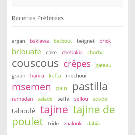
Recettes Préférées
argan
baklawa
batbout
beignet
brick
briouate
cake
chebakia
chorba
couscous
crêpes
gateau
gratin
harira
kefta
mechoui
pastilla
msemen
pain
ramadan
salade
seffa
sellou
soupe
tajine
tajine de
taboulé
poulet
tride
zaalouk
zlabia