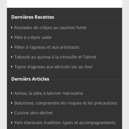
Dernières Recettes
Roulades de crêpes au saumon fumé
Pâte à crêpes salée
Pâtes à l'agneau et aux artichauts
Taboulé au quinoa à la citrouille et Tahiné
Tajine d'agneau aux abricots sec au four
Dernièrs Articles
Amlou, la pâte à tatirner marocaine
Botulisme, comprendre les risques et les précautions
Cuisine zéro déchet
Pain marocain, tradition, types et accompagnements