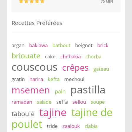
75 MIN
Recettes Préférées
argan
baklawa
batbout
beignet
brick
briouate
cake
chebakia
chorba
couscous
crêpes
gateau
gratin
harira
kefta
mechoui
pastilla
msemen
pain
ramadan
salade
seffa
sellou
soupe
tajine
tajine de
taboulé
poulet
tride
zaalouk
zlabia