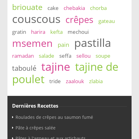
briouate
cake
chebakia
chorba
couscous
crêpes
gateau
gratin
harira
kefta
mechoui
pastilla
msemen
pain
ramadan
salade
seffa
sellou
soupe
tajine
tajine de
taboulé
poulet
tride
zaalouk
zlabia
Dernières Recettes
Roulades de crêpes au saumon fumé
Pâte à crêpes salée
Pâtes à l'agneau et aux artichauts