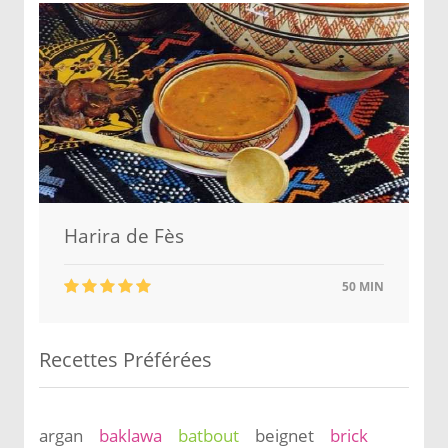
Harira de Fès
50 MIN
Recettes Préférées
argan
baklawa
batbout
beignet
brick