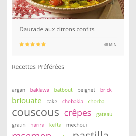
Daurade aux citrons confits
40 MIN
Recettes Préférées
argan
baklawa
batbout
beignet
brick
briouate
cake
chebakia
chorba
couscous
crêpes
gateau
gratin
harira
kefta
mechoui
pastilla
msemen