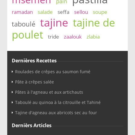
pain
ramadan
salade
seffa
sellou
soupe
tajine
tajine de
taboulé
poulet
tride
zaalouk
zlabia
Dernières Recettes
Roulades de crêpes au saumon fumé
Pâte à crêpes salée
Pâtes à l'agneau et aux artichauts
Taboulé au quinoa à la citrouille et Tahiné
Tajine d'agneau aux abricots sec au four
Dernièrs Articles