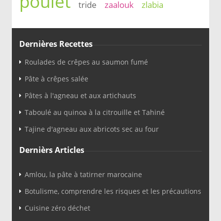
poulet
tride
zaalouk
zlabia
Dernières Recettes
Roulades de crêpes au saumon fumé
Pâte à crêpes salée
Pâtes à l'agneau et aux artichauts
Taboulé au quinoa à la citrouille et Tahiné
Tajine d'agneau aux abricots sec au four
Dernièrs Articles
Amlou, la pâte à tatirner marocaine
Botulisme, comprendre les risques et les précautions
Cuisine zéro déchet