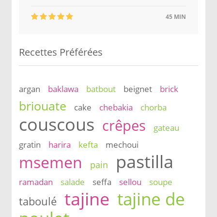
45 MIN
Recettes Préférées
argan
baklawa
batbout
beignet
brick
briouate
cake
chebakia
chorba
couscous
crêpes
gateau
gratin
harira
kefta
mechoui
pastilla
msemen
pain
ramadan
salade
seffa
sellou
soupe
tajine
tajine de
taboulé