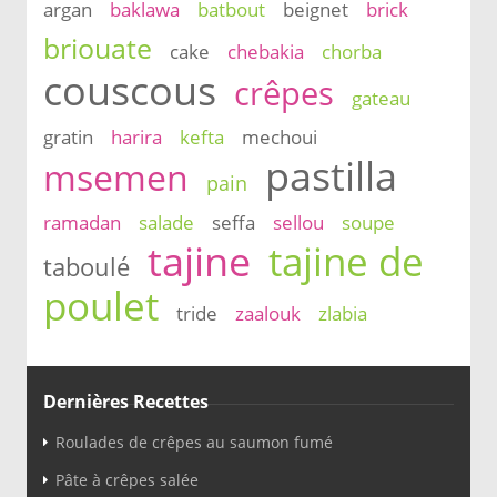
argan
baklawa
batbout
beignet
brick
briouate
cake
chebakia
chorba
couscous
crêpes
gateau
gratin
harira
kefta
mechoui
pastilla
msemen
pain
ramadan
salade
seffa
sellou
soupe
tajine
tajine de
taboulé
poulet
tride
zaalouk
zlabia
Dernières Recettes
Roulades de crêpes au saumon fumé
Pâte à crêpes salée