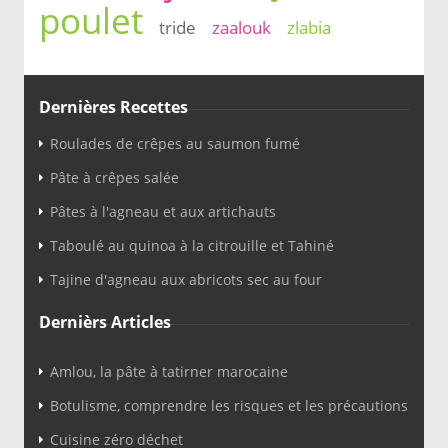
poulet
tride
zaalouk
zlabia
Dernières Recettes
Roulades de crêpes au saumon fumé
Pâte à crêpes salée
Pâtes à l'agneau et aux artichauts
Taboulé au quinoa à la citrouille et Tahiné
Tajine d'agneau aux abricots sec au four
Dernièrs Articles
Amlou, la pâte à tatirner marocaine
Botulisme, comprendre les risques et les précautions
Cuisine zéro déchet