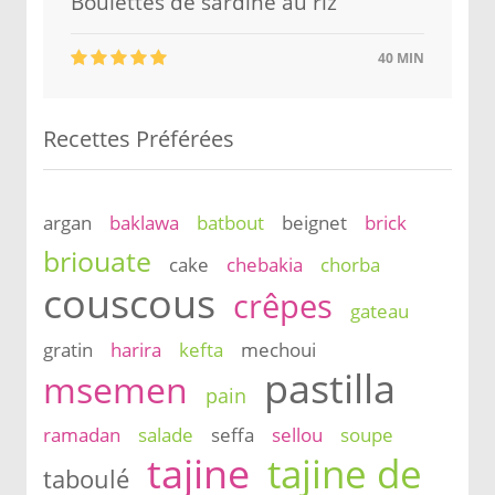
Boulettes de sardine au riz
40 MIN
Recettes Préférées
argan
baklawa
batbout
beignet
brick
briouate
cake
chebakia
chorba
couscous
crêpes
gateau
gratin
harira
kefta
mechoui
pastilla
msemen
pain
ramadan
salade
seffa
sellou
soupe
tajine
tajine de
taboulé