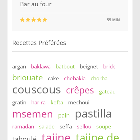
Bar au four
55 MIN
Recettes Préférées
argan
baklawa
batbout
beignet
brick
briouate
cake
chebakia
chorba
couscous
crêpes
gateau
gratin
harira
kefta
mechoui
pastilla
msemen
pain
ramadan
salade
seffa
sellou
soupe
tajine
tajine de
taboulé