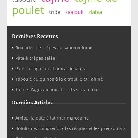
poulet
tride
zaalouk
zlabia
Dernières Recettes
Roulades de crêpes au saumon fumé
Pâte à crêpes salée
Pâtes à l'agneau et aux artichauts
Taboulé au quinoa à la citrouille et Tahiné
Tajine d'agneau aux abricots sec au four
Dernièrs Articles
Amlou, la pâte à tatirner marocaine
Botulisme, comprendre les risques et les précautions