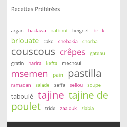
Recettes Préférées
argan
baklawa
batbout
beignet
brick
briouate
cake
chebakia
chorba
couscous
crêpes
gateau
gratin
harira
kefta
mechoui
pastilla
msemen
pain
ramadan
salade
seffa
sellou
soupe
tajine
tajine de
taboulé
poulet
tride
zaalouk
zlabia