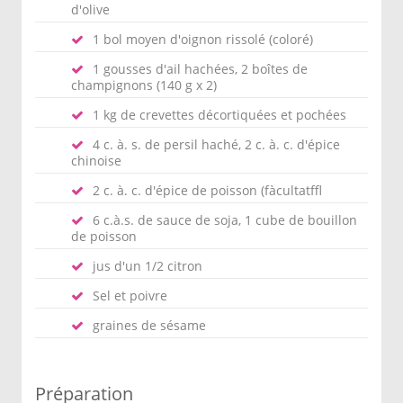
d'olive
1 bol moyen d'oignon rissolé (coloré)
1 gousses d'ail hachées, 2 boîtes de
champignons (140 g x 2)
1 kg de crevettes décortiquées et pochées
4 c. à. s. de persil haché, 2 c. à. c. d'épice
chinoise
2 c. à. c. d'épice de poisson (fàcultatffl
6 c.à.s. de sauce de soja, 1 cube de bouillon
de poisson
jus d'un 1/2 citron
Sel et poivre
graines de sésame
Préparation