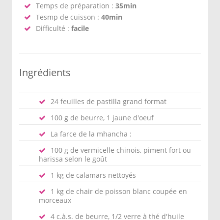
Temps de préparation :
35min
Tesmp de cuisson :
40min
Difficulté :
facile
Ingrédients
24 feuilles de pastilla grand format
100 g de beurre, 1 jaune d'oeuf
La farce de la mhancha :
100 g de vermicelle chinois, piment fort ou
harissa selon le goût
1 kg de calamars nettoyés
1 kg de chair de poisson blanc coupée en
morceaux
4 c.à.s. de beurre, 1/2 verre à thé d'huile