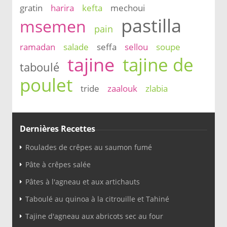
gratin
harira
kefta
mechoui
pastilla
msemen
pain
ramadan
salade
seffa
sellou
soupe
tajine
tajine de
taboulé
poulet
tride
zaalouk
zlabia
Dernières Recettes
Roulades de crêpes au saumon fumé
Pâte à crêpes salée
Pâtes à l'agneau et aux artichauts
Taboulé au quinoa à la citrouille et Tahiné
Tajine d'agneau aux abricots sec au four