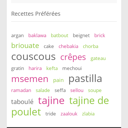
Recettes Préférées
argan
baklawa
batbout
beignet
brick
briouate
cake
chebakia
chorba
couscous
crêpes
gateau
gratin
harira
kefta
mechoui
pastilla
msemen
pain
ramadan
salade
seffa
sellou
soupe
tajine
tajine de
taboulé
poulet
tride
zaalouk
zlabia