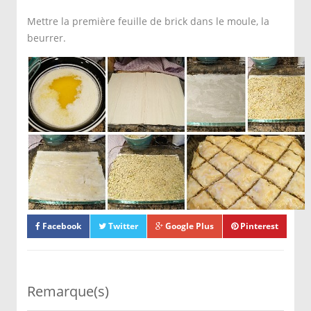
Mettre la première feuille de brick dans le moule, la
beurrer.
Mettre la deuxième, la troisième jusqu'à la septième feuille
en badigeonnant chaque feuille de beurre fondu à l'aide
d'un pinceau à pâtisserie.
Répartir la farce sur toute la surface. Couvrir d'une feuille
de brick, puis d'une deuxième jusqu'à la septième feuille
en beurrant chaque feuille.
Couper la baklawa en losange de trois cm de côté.
Mettre au milieu de chaque losange une demi amande.
Facebook
Twitter
Google Plus
Pinterest
Bien beurrer la surface et enfourner à 150°C pendant 45
min.
Remarque(s)