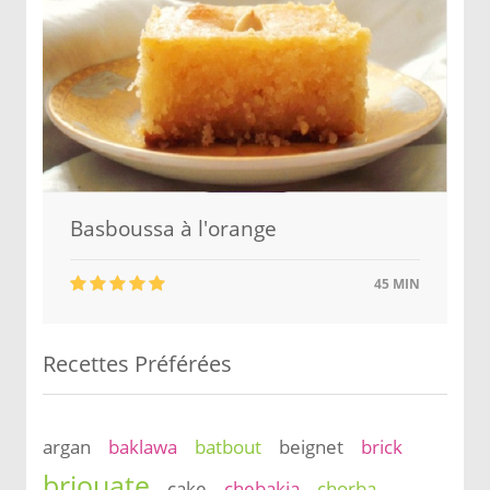
Basboussa à l'orange
45 MIN
Recettes Préférées
argan
baklawa
batbout
beignet
brick
briouate
cake
chebakia
chorba