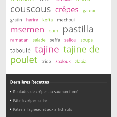
couscous
crêpes
gateau
gratin
harira
kefta
mechoui
pastilla
msemen
pain
ramadan
salade
seffa
sellou
soupe
tajine
tajine de
taboulé
poulet
tride
zaalouk
zlabia
Dernières Recettes
Roulades de crêpes au saumon fumé
Pâte à crêpes salée
Pâtes à l'agneau et aux artichauts