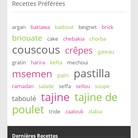
Recettes Préférées
argan
baklawa
batbout
beignet
brick
briouate
cake
chebakia
chorba
couscous
crêpes
gateau
gratin
harira
kefta
mechoui
pastilla
msemen
pain
ramadan
salade
seffa
sellou
soupe
tajine
tajine de
taboulé
poulet
tride
zaalouk
zlabia
Dernières Recettes